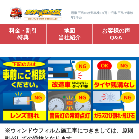
沼津 三島の格安車検3.9万！沼津 三島で車検
年3千台
料金・割引
地図
お客様の声
特典
当社紹介
Q&A
※ウィンドウフィルム施工車につきましては、原則
剥がしての通検となります。